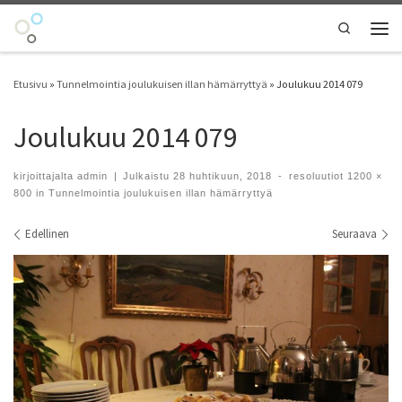
Skip to content
Search
Vali
Etusivu
»
Tunnelmointia joulukuisen illan hämärryttyä
»
Joulukuu 2014 079
Joulukuu 2014 079
kirjoittajalta
admin
|
Julkaistu
28 huhtikuun, 2018
-
resoluutiot
1200 ×
800
in
Tunnelmointia joulukuisen illan hämärryttyä
Kuvien navigointi
Edellinen
Seuraava