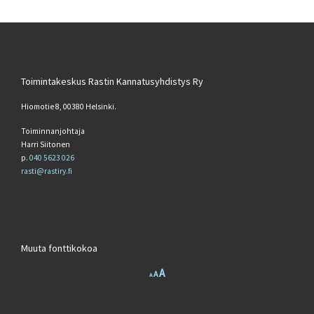
Toimintakeskus Rastin Kannatusyhdistys Ry
Hiomotie 8, 00380 Helsinki.
Toiminnanjohtaja
Harri Siitonen
p.
040 5623 026
rasti@rastiry.fi
Muuta fonttikokoa
Increase font size.
A
Reset font size.
Decrease font size.
A
A