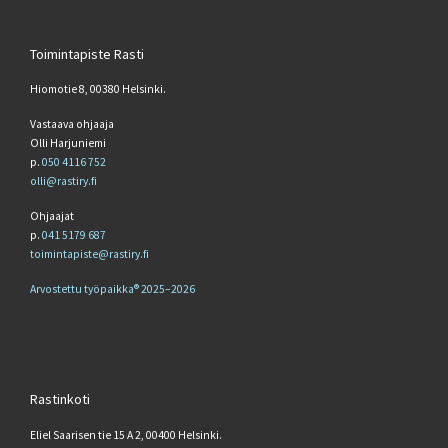
Toimintapiste Rasti
Hiomotie 8, 00380 Helsinki.
Vastaava ohjaaja
Olli Harjuniemi
p.
050 4116 752
olli@rastiry.fi
Ohjaajat
p.
041 5179 687
toimintapiste@rastiry.fi
Arvostettu työpaikka® 2025–2026
Rastinkoti
Eliel Saarisen tie 15 A 2, 00400 Helsinki.