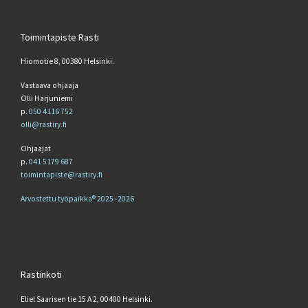
Toimintapiste Rasti
Hiomotie 8, 00380 Helsinki.
Vastaava ohjaaja
Olli Harjuniemi
p.
050 4116 752
olli@rastiry.fi
Ohjaajat
p.
041 5179 687
toimintapiste@rastiry.fi
Arvostettu työpaikka® 2025–2026
Rastinkoti
Eliel Saarisen tie 15 A 2, 00400 Helsinki.