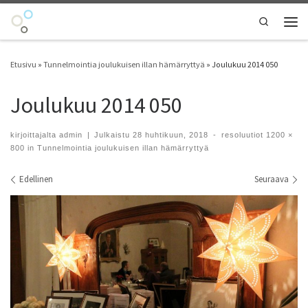
Skip to content
Search
Vali
Etusivu
»
Tunnelmointia joulukuisen illan hämärryttyä
»
Joulukuu 2014 050
Joulukuu 2014 050
kirjoittajalta
admin
|
Julkaistu
28 huhtikuun, 2018
-
resoluutiot
1200 ×
800
in
Tunnelmointia joulukuisen illan hämärryttyä
Kuvien navigointi
Edellinen
Seuraava