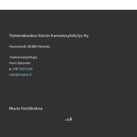
Toimintakeskus Rastin Kannatusyhdistys Ry
Hiomotie 8, 00380 Helsinki.
Toiminnanjohtaja
Harri Siitonen
p.
040 5623 026
rasti@rastiry.fi
Muuta fonttikokoa
Increase font size.
A
Reset font size.
Decrease font size.
A
A