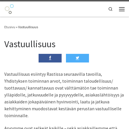
Skip to content
Search
Vali
Etusivu
»
Vastuullisuus
Vastuullisuus
Vastuullisuus esiintyy Rastissa seuraavilla tavoilla,
Yhdistyksen toiminnan arvot, toiminnan taloudellisuus/
tuottavuus/ kannattavuus ovat välttämätön tae toiminnan
ylläpidolle, jatkuvuudelle ja pysyvyydelle, asiakaslähtöisyys ja
asiakkaiden jokapäiväinen hyvinvointi, laatu ja jatkuva
kehittyminen muodostavat kestävän perustan vastuulliselle
toiminnalle.
Arvomme ovat selkeät kaikille – sekä asiakkaillemme että