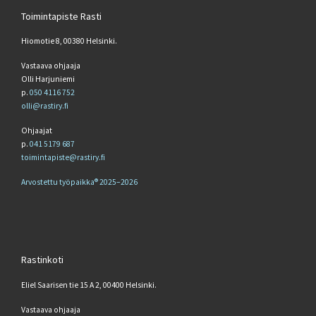
Toimintapiste Rasti
Hiomotie 8, 00380 Helsinki.
Vastaava ohjaaja
Olli Harjuniemi
p.
050 4116 752
olli@rastiry.fi
Ohjaajat
p.
041 5179 687
toimintapiste@rastiry.fi
Arvostettu työpaikka® 2025–2026
Rastinkoti
Eliel Saarisen tie 15 A 2, 00400 Helsinki.
Vastaava ohjaaja