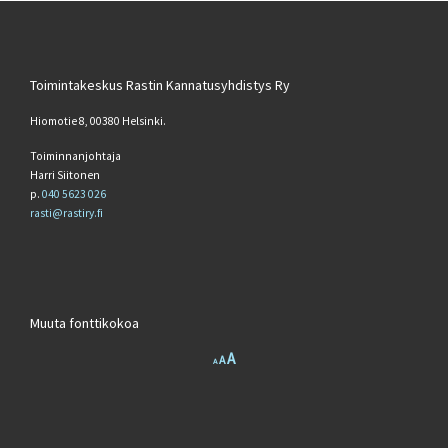
Toimintakeskus Rastin Kannatusyhdistys Ry
Hiomotie 8, 00380 Helsinki.
Toiminnanjohtaja
Harri Siitonen
p.
040 5623 026
rasti@rastiry.fi
Muuta fonttikokoa
Increase font size.
A
Reset font size.
Decrease font size.
A
A