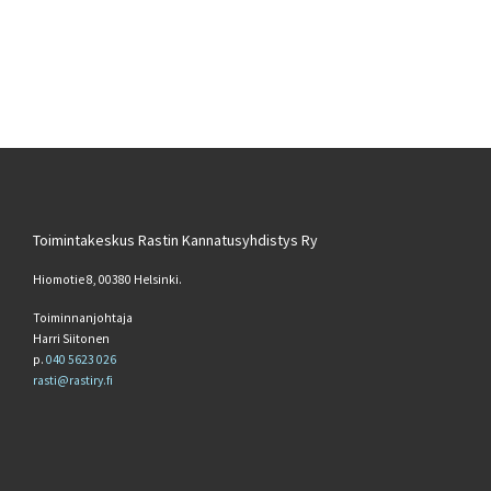
Toimintakeskus Rastin Kannatusyhdistys Ry
Hiomotie 8, 00380 Helsinki.
Toiminnanjohtaja
Harri Siitonen
p.
040 5623 026
rasti@rastiry.fi