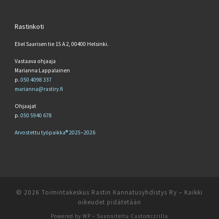
Rastinkoti
Eliel Saarisen tie 15 A 2, 00400 Helsinki.
Vastaava ohjaaja
Marianna Lappalainen
p.
050 4098 337
marianna@rastiry.fi
Ohjaajat
p.
050 5940 678
Arvostettu työpaikka® 2025–2026
© 2026
Toimintakeskus Rastin Kannatusyhdistys Ry
– Kaikki
oikeudet pidätetään
Powered by
WP
– Suunniteltu
Customizrilla