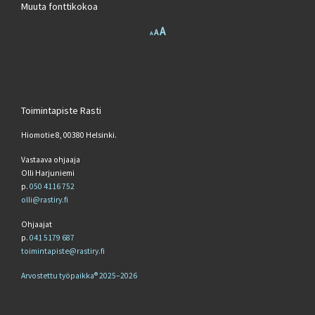
Muuta fonttikokoa
Increase font size.
A
Reset font size.
Decrease font size.
A
A
Toimintapiste Rasti
Hiomotie 8, 00380 Helsinki.
Vastaava ohjaaja
Olli Harjuniemi
p.
050 4116 752
olli@rastiry.fi
Ohjaajat
p.
041 5179 687
toimintapiste@rastiry.fi
Arvostettu työpaikka® 2025–2026