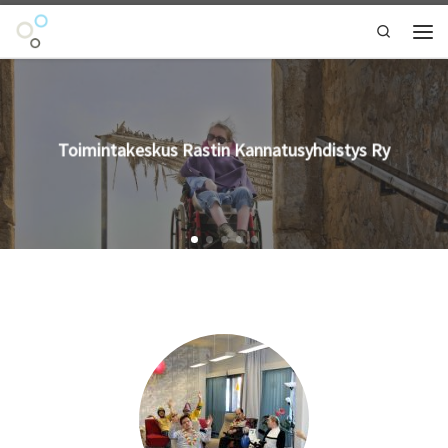
Skip to content
Search
Vali
Toimintakeskus Rastin Kannatusyhdistys Ry