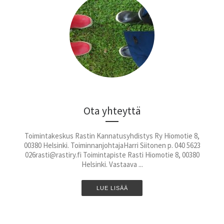
Ota yhteyttä
Toimintakeskus Rastin Kannatusyhdistys Ry Hiomotie 8,
00380 Helsinki. ToiminnanjohtajaHarri Siitonen p. 040 5623
026rasti@rastiry.fi Toimintapiste Rasti Hiomotie 8, 00380
Helsinki. Vastaava ...
LUE LISÄÄ