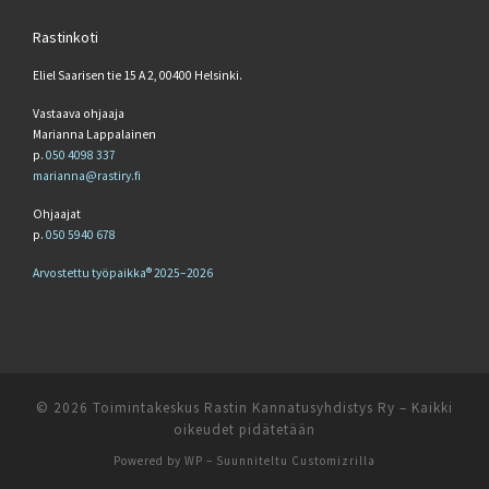
Rastinkoti
Eliel Saarisen tie 15 A 2, 00400 Helsinki.
Vastaava ohjaaja
Marianna Lappalainen
p.
050 4098 337
marianna@rastiry.fi
Ohjaajat
p.
050 5940 678
Arvostettu työpaikka® 2025–2026
© 2026
Toimintakeskus Rastin Kannatusyhdistys Ry
– Kaikki
oikeudet pidätetään
Powered by
WP
– Suunniteltu
Customizrilla