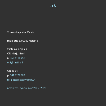
Increase font size.
A
Reset font size.
Decrease font size.
A
A
Toimintapiste Rasti
Hiomotie 8, 00380 Helsinki.
Vastaava ohjaaja
Olli Harjuniemi
p.
050 4116 752
olli@rastiry.fi
Ohjaajat
p.
041 5179 687
toimintapiste@rastiry.fi
Arvostettu työpaikka® 2025–2026