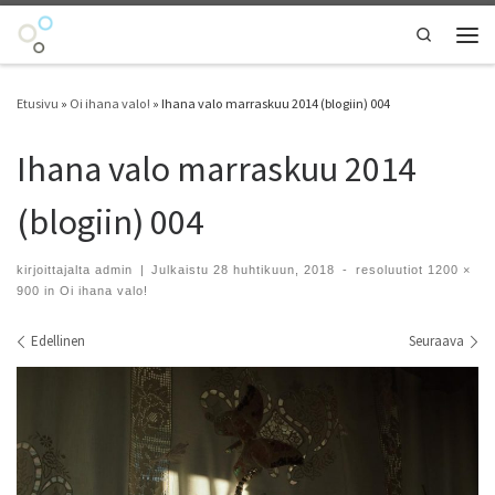
Skip to content
Search
Vali
Etusivu
»
Oi ihana valo!
»
Ihana valo marraskuu 2014 (blogiin) 004
Ihana valo marraskuu 2014
(blogiin) 004
kirjoittajalta
admin
|
Julkaistu
28 huhtikuun, 2018
-
resoluutiot
1200 ×
900
in
Oi ihana valo!
Kuvien navigointi
Edellinen
Seuraava