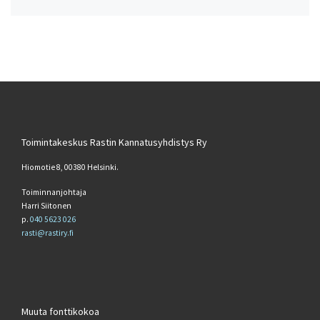
Toimintakeskus Rastin Kannatusyhdistys Ry
Hiomotie 8, 00380 Helsinki.
Toiminnanjohtaja
Harri Siitonen
p.
040 5623 026
rasti@rastiry.fi
Muuta fonttikokoa