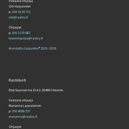
Vastaava ohjaaja
Olli Harjuniemi
p.
050 4116 752
olli@rastiry.fi
Ohjaajat
p.
041 5179 687
toimintapiste@rastiry.fi
Arvostettu työpaikka® 2025–2026
Rastinkoti
Eliel Saarisen tie 15 A 2, 00400 Helsinki.
Vastaava ohjaaja
Marianna Lappalainen
p.
050 4098 337
marianna@rastiry.fi
Ohjaajat