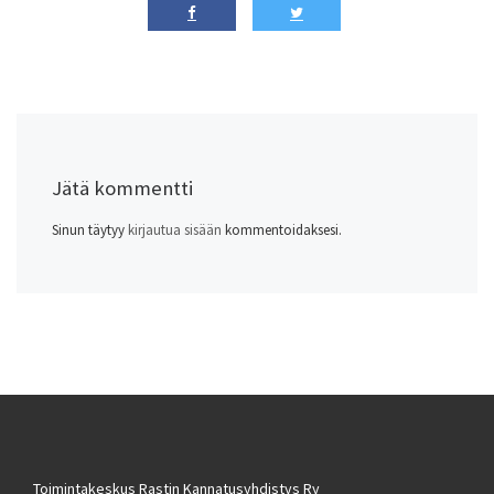
Jätä kommentti
Sinun täytyy
kirjautua sisään
kommentoidaksesi.
Toimintakeskus Rastin Kannatusyhdistys Ry