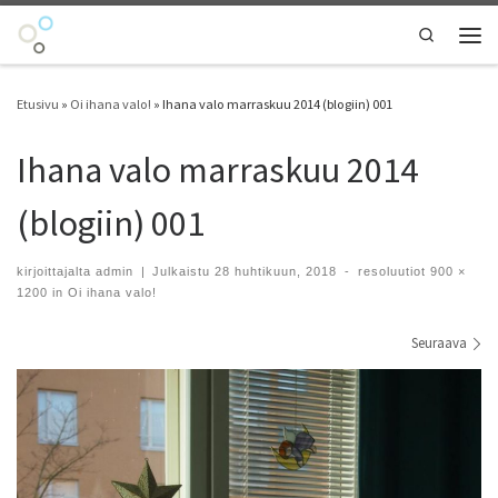
Skip to content
Search
Vali
Etusivu
»
Oi ihana valo!
»
Ihana valo marraskuu 2014 (blogiin) 001
Ihana valo marraskuu 2014
(blogiin) 001
kirjoittajalta
admin
|
Julkaistu
28 huhtikuun, 2018
-
resoluutiot
900 ×
1200
in
Oi ihana valo!
Kuvien navigointi
Seuraava