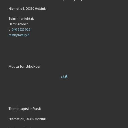
Hiomotie 8, 00380 Helsinki.
Toiminnanjohtaja
Harri Siitonen
p.
040 5623 026
rasti@rastiry.fi
Muuta fonttikokoa
Increase font size.
A
Reset font size.
Decrease font size.
A
A
Toimintapiste Rasti
Hiomotie 8, 00380 Helsinki.