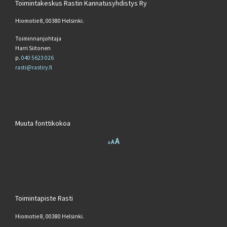
Toimintakeskus Rastin Kannatusyhdistys Ry
Hiomotie 8, 00380 Helsinki.
Toiminnanjohtaja
Harri Siitonen
p.
040 5623 026
rasti@rastiry.fi
Muuta fonttikokoa
Increase font size.
A
Reset font size.
Decrease font size.
A
A
Toimintapiste Rasti
Hiomotie 8, 00380 Helsinki.