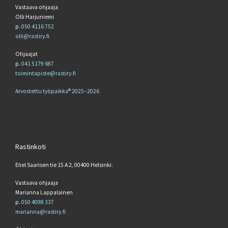
Vastaava ohjaaja
Olli Harjuniemi
p.
050 4116 752
olli@rastiry.fi
Ohjaajat
p.
041 5179 687
toimintapiste@rastiry.fi
Arvostettu työpaikka® 2025–2026
Rastinkoti
Eliel Saarisen tie 15 A 2, 00400 Helsinki.
Vastaava ohjaaja
Marianna Lappalainen
p.
050 4098 337
marianna@rastiry.fi