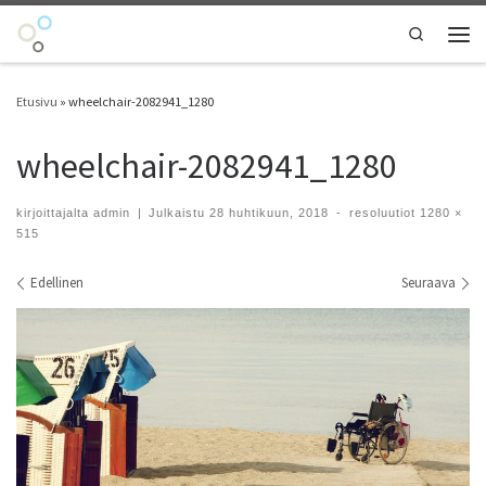
Skip to content
Search
Vali
Etusivu
»
wheelchair-2082941_1280
wheelchair-2082941_1280
kirjoittajalta
admin
|
Julkaistu
28 huhtikuun, 2018
-
resoluutiot
1280 ×
515
Kuvien navigointi
Edellinen
Seuraava