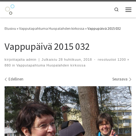
Skip to content
Search
Vali
Etusivu
»
Vapputapahtuma Huopalahden kirkossa
»
Vappupäivä 2015 032
Vappupäivä 2015 032
kirjoittajalta
admin
|
Julkaistu
28 huhtikuun, 2018
-
resoluutiot
1200 ×
880
in
Vapputapahtuma Huopalahden kirkossa
Kuvien navigointi
Edellinen
Seuraava