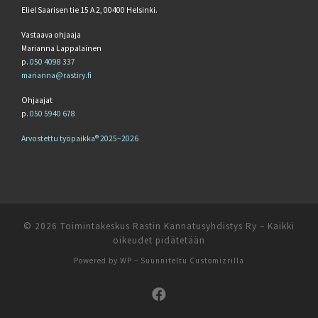
Eliel Saarisen tie 15 A 2, 00400 Helsinki.
Vastaava ohjaaja
Marianna Lappalainen
p.
050 4098 337
marianna@rastiry.fi
Ohjaajat
p.
050 5940 678
Arvostettu työpaikka® 2025–2026
© 2026
Toimintakeskus Rastin Kannatusyhdistys Ry
– Kaikki
oikeudet pidätetään
Powered by
WP
– Suunniteltu
Customizrilla