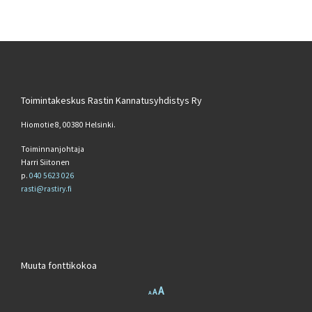
Toimintakeskus Rastin Kannatusyhdistys Ry
Hiomotie 8, 00380 Helsinki.
Toiminnanjohtaja
Harri Siitonen
p.
040 5623 026
rasti@rastiry.fi
Muuta fonttikokoa
Increase font size.
A
Reset font size.
Decrease font size.
A
A