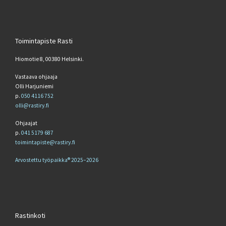
Toimintapiste Rasti
Hiomotie 8, 00380 Helsinki.
Vastaava ohjaaja
Olli Harjuniemi
p.
050 4116 752
olli@rastiry.fi
Ohjaajat
p.
041 5179 687
toimintapiste@rastiry.fi
Arvostettu työpaikka® 2025–2026
Rastinkoti