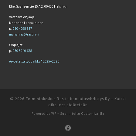
Eliel Saarisen tie 15 A 2, 00400 Helsinki.
Vastaava ohjaaja
Marianna Lappalainen
p.
050 4098 337
marianna@rastiry.fi
Ohjaajat
p.
050 5940 678
Arvostettu työpaikka® 2025–2026
© 2026
Toimintakeskus Rastin Kannatusyhdistys Ry
– Kaikki
oikeudet pidätetään
Powered by
WP
– Suunniteltu
Customizrilla