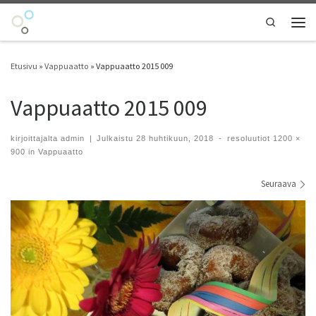
Skip to content
Search
Vali
Etusivu
»
Vappuaatto
»
Vappuaatto 2015 009
Vappuaatto 2015 009
kirjoittajalta
admin
|
Julkaistu
28 huhtikuun, 2018
-
resoluutiot
1200 ×
900
in
Vappuaatto
Kuvien navigointi
Seuraava