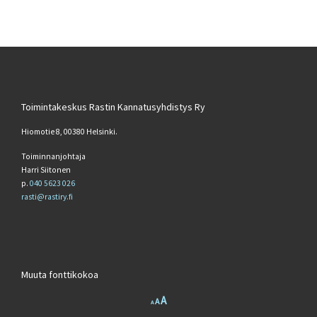
Toimintakeskus Rastin Kannatusyhdistys Ry
Hiomotie 8, 00380 Helsinki.
Toiminnanjohtaja
Harri Siitonen
p.
040 5623 026
rasti@rastiry.fi
Muuta fonttikokoa
Increase font size.
A
Reset font size.
Decrease font size.
A
A