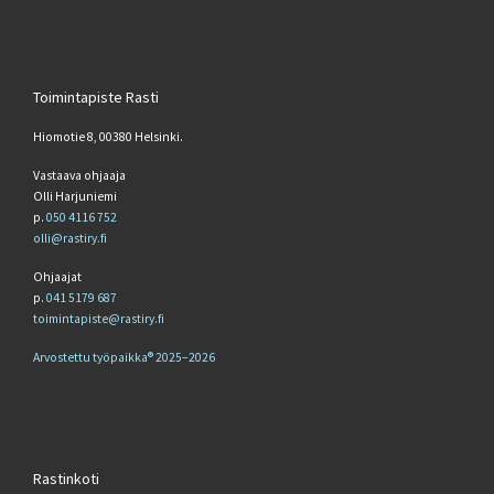
Toimintapiste Rasti
Hiomotie 8, 00380 Helsinki.
Vastaava ohjaaja
Olli Harjuniemi
p.
050 4116 752
olli@rastiry.fi
Ohjaajat
p.
041 5179 687
toimintapiste@rastiry.fi
Arvostettu työpaikka® 2025–2026
Rastinkoti