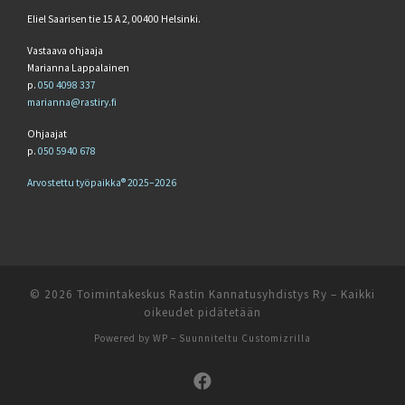
Eliel Saarisen tie 15 A 2, 00400 Helsinki.
Vastaava ohjaaja
Marianna Lappalainen
p.
050 4098 337
marianna@rastiry.fi
Ohjaajat
p.
050 5940 678
Arvostettu työpaikka® 2025–2026
© 2026
Toimintakeskus Rastin Kannatusyhdistys Ry
– Kaikki
oikeudet pidätetään
Powered by
WP
– Suunniteltu
Customizrilla