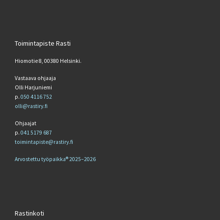
Toimintapiste Rasti
Hiomotie 8, 00380 Helsinki.
Vastaava ohjaaja
Olli Harjuniemi
p.
050 4116 752
olli@rastiry.fi
Ohjaajat
p.
041 5179 687
toimintapiste@rastiry.fi
Arvostettu työpaikka® 2025–2026
Rastinkoti