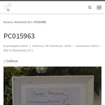
Skip to content
Search
Vali
Etusivu
»
Rastinkoti 10 v
»
PC015963
PC015963
kirjoittajalta
admin
|
Julkaistu
28 huhtikuun, 2018
-
resoluutiot
1200 ×
900
in
Rastinkoti 10 v
Kuvien navigointi
Edellinen