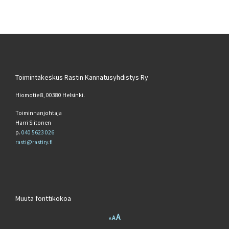
Toimintakeskus Rastin Kannatusyhdistys Ry
Hiomotie 8, 00380 Helsinki.
Toiminnanjohtaja
Harri Siitonen
p.
040 5623 026
rasti@rastiry.fi
Muuta fonttikokoa
Increase font size.
A
Reset font size.
Decrease font size.
A
A