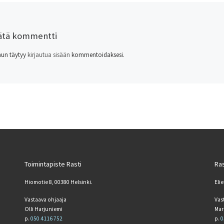
ätä kommentti
nun täytyy
kirjautua sisään
kommentoidaksesi.
Toimintapiste Rasti
Ras
Hiomotie 8, 00380 Helsinki.
Elie
Vastaava ohjaaja
Vas
Olli Harjuniemi
Mar
p.
050 4116 752
p.
0