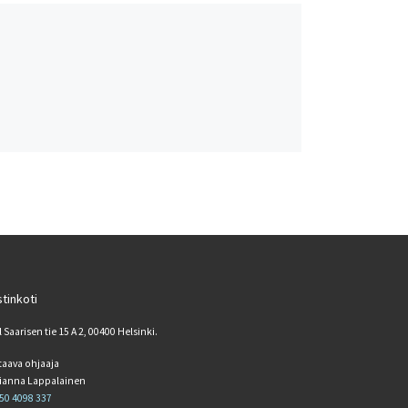
tinkoti
l Saarisen tie 15 A 2, 00400 Helsinki.
taava ohjaaja
ianna Lappalainen
50 4098 337