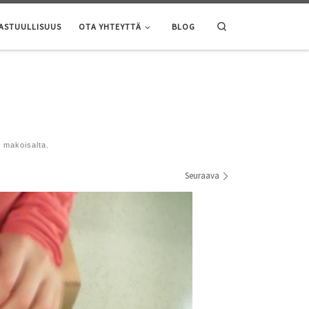
Search
ASTUULLISUUS
OTA YHTEYTTÄ
BLOG
 makoisalta.
Seuraava