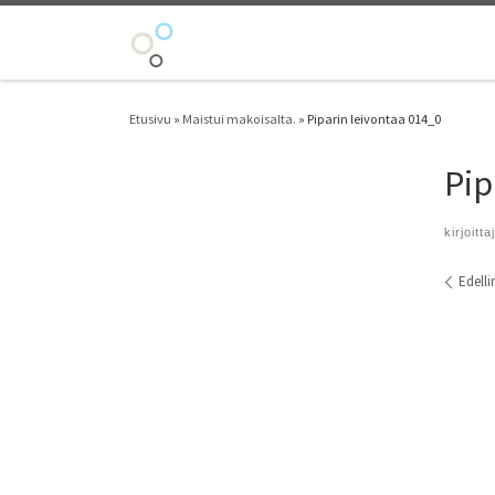
Skip to content
Etusivu
»
Maistui makoisalta.
»
Piparin leivontaa 014_0
Pip
kirjoitta
Kuvi
Edelli