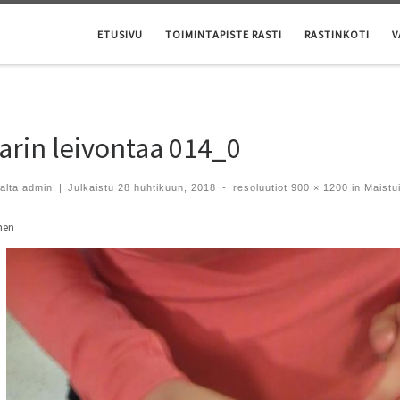
ETUSIVU
TOIMINTAPISTE RASTI
RASTINKOTI
V
arin leivontaa 014_0
jalta
admin
|
Julkaistu
28 huhtikuun, 2018
-
resoluutiot
900 × 1200
in
Maistui
en navigointi
nen