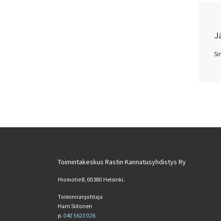
J
Si
Toimintakeskus Rastin Kannatusyhdistys Ry
Hiomotie 8, 00380 Helsinki.
Toiminnanjohtaja
Harri Siitonen
p.
040 5623 026