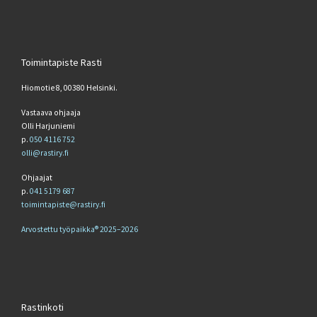
Toimintapiste Rasti
Hiomotie 8, 00380 Helsinki.
Vastaava ohjaaja
Olli Harjuniemi
p.
050 4116 752
olli@rastiry.fi
Ohjaajat
p.
041 5179 687
toimintapiste@rastiry.fi
Arvostettu työpaikka® 2025–2026
Rastinkoti