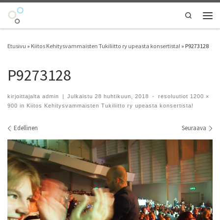
Skip to content
Search
Vali
Etusivu
»
Kiitos Kehitysvammaisten Tukiliitto ry upeasta konsertista!
»
P9273128
P9273128
kirjoittajalta
admin
|
Julkaistu
28 huhtikuun, 2018
-
resoluutiot
1200 ×
900
in
Kiitos Kehitysvammaisten Tukiliitto ry upeasta konsertista!
Kuvien navigointi
Edellinen
Seuraava