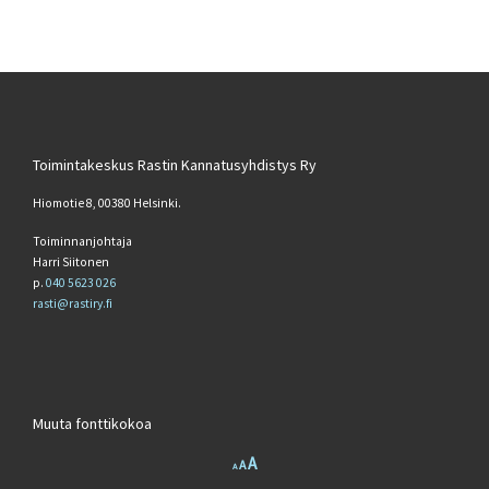
Toimintakeskus Rastin Kannatusyhdistys Ry
Hiomotie 8, 00380 Helsinki.
Toiminnanjohtaja
Harri Siitonen
p.
040 5623 026
rasti@rastiry.fi
Muuta fonttikokoa
Increase font size.
A
Reset font size.
Decrease font size.
A
A