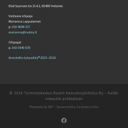
Eliel Saarisen tie 15 A 2, 00400 Helsinki.
Vastaava ohjaaja
Marianna Lappalainen
p.
050 4098 337
marianna@rastiry.fi
Ohjaajat
p.
050 5940 678
Arvostettu työpaikka® 2025–2026
© 2026
Toimintakeskus Rastin Kannatusyhdistys Ry
– Kaikki
oikeudet pidätetään
Powered by
WP
– Suunniteltu
Customizrilla