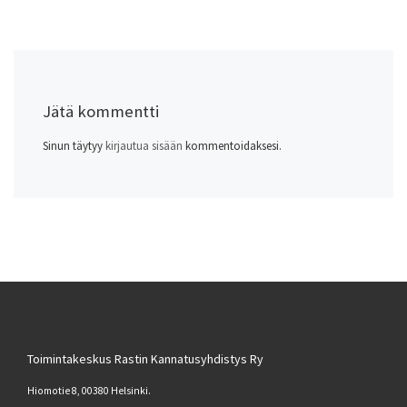
Jätä kommentti
Sinun täytyy
kirjautua sisään
kommentoidaksesi.
Toimintakeskus Rastin Kannatusyhdistys Ry
Hiomotie 8, 00380 Helsinki.