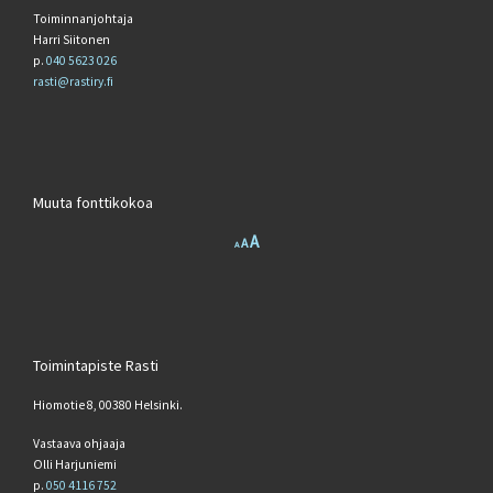
Toiminnanjohtaja
Harri Siitonen
p.
040 5623 026
rasti@rastiry.fi
Muuta fonttikokoa
Increase font size.
A
Reset font size.
Decrease font size.
A
A
Toimintapiste Rasti
Hiomotie 8, 00380 Helsinki.
Vastaava ohjaaja
Olli Harjuniemi
p.
050 4116 752