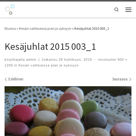
Skip to content
Search
Vali
Etusivu
»
Kesän vaihtuessa pian jo syksyyn
»
Kesäjuhlat 2015 003_1
Kesäjuhlat 2015 003_1
kirjoittajalta
admin
|
Julkaistu
28 huhtikuun, 2018
-
resoluutiot
900 ×
1200
in
Kesän vaihtuessa pian jo syksyyn
Kuvien navigointi
Edellinen
Seuraava