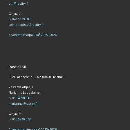
olli@rastiry.fi
Ohjaajat
p.
041 5179 687
toimintapiste@rastiry.fi
Arvostettu työpaikka® 2025–2026
Rastinkoti
Eliel Saarisen tie 15 A 2, 00400 Helsinki.
Vastaava ohjaaja
Marianna Lappalainen
p.
050 4098 337
marianna@rastiry.fi
Ohjaajat
p.
050 5940 678
Arvostettu työpaikka® 2025–2026