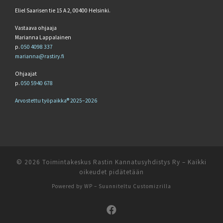
Eliel Saarisen tie 15 A 2, 00400 Helsinki.
Vastaava ohjaaja
Marianna Lappalainen
p.
050 4098 337
marianna@rastiry.fi
Ohjaajat
p.
050 5940 678
Arvostettu työpaikka® 2025–2026
© 2026
Toimintakeskus Rastin Kannatusyhdistys Ry
– Kaikki
oikeudet pidätetään
Powered by
WP
– Suunniteltu
Customizrilla