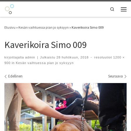
Skip to content
Search
Vali
Etusivu
»
Kesän vaihtuessa pian jo syksyyn
»
Kaverikoira Simo 009
Kaverikoira Simo 009
kirjoittajalta
admin
|
Julkaistu
28 huhtikuun, 2018
-
resoluutiot
1200 ×
900
in
Kesän vaihtuessa pian jo syksyyn
Kuvien navigointi
Edellinen
Seuraava