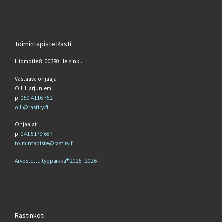
Toimintapiste Rasti
Hiomotie 8, 00380 Helsinki.
Vastaava ohjaaja
Olli Harjuniemi
p.
050 4116 752
olli@rastiry.fi
Ohjaajat
p.
041 5179 687
toimintapiste@rastiry.fi
Arvostettu työpaikka® 2025–2026
Rastinkoti