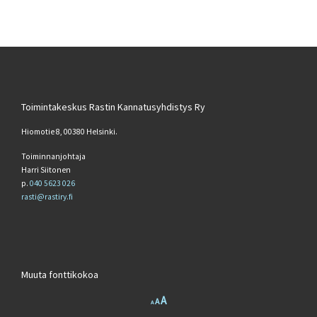
Toimintakeskus Rastin Kannatusyhdistys Ry
Hiomotie 8, 00380 Helsinki.
Toiminnanjohtaja
Harri Siitonen
p.
040 5623 026
rasti@rastiry.fi
Muuta fonttikokoa
Increase font size.
A
Reset font size.
Decrease font size.
A
A