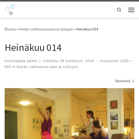
Skip to content
Search
Vali
Etusivu
»
Kesän vaihtuessa pian jo syksyyn
»
Heinäkuu 014
Heinäkuu 014
kirjoittajalta
admin
|
Julkaistu
28 huhtikuun, 2018
-
resoluutiot
1200 ×
900
in
Kesän vaihtuessa pian jo syksyyn
Kuvien navigointi
Seuraava