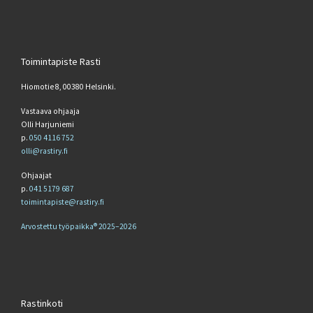
Toimintapiste Rasti
Hiomotie 8, 00380 Helsinki.
Vastaava ohjaaja
Olli Harjuniemi
p.
050 4116 752
olli@rastiry.fi
Ohjaajat
p.
041 5179 687
toimintapiste@rastiry.fi
Arvostettu työpaikka® 2025–2026
Rastinkoti