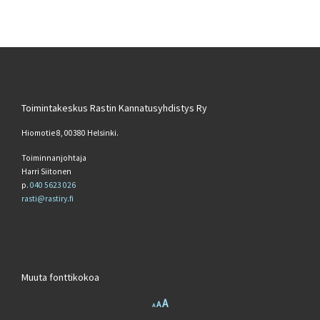
Toimintakeskus Rastin Kannatusyhdistys Ry
Hiomotie 8, 00380 Helsinki.
Toiminnanjohtaja
Harri Siitonen
p.
040 5623 026
rasti@rastiry.fi
Muuta fonttikokoa
Increase font size.
A
Reset font size.
Decrease font size.
A
A