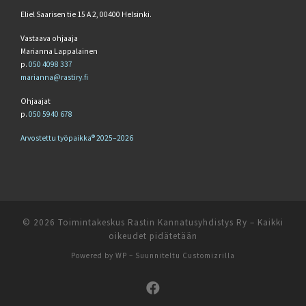
Eliel Saarisen tie 15 A 2, 00400 Helsinki.
Vastaava ohjaaja
Marianna Lappalainen
p.
050 4098 337
marianna@rastiry.fi
Ohjaajat
p.
050 5940 678
Arvostettu työpaikka® 2025–2026
© 2026
Toimintakeskus Rastin Kannatusyhdistys Ry
– Kaikki
oikeudet pidätetään
Powered by
WP
– Suunniteltu
Customizrilla