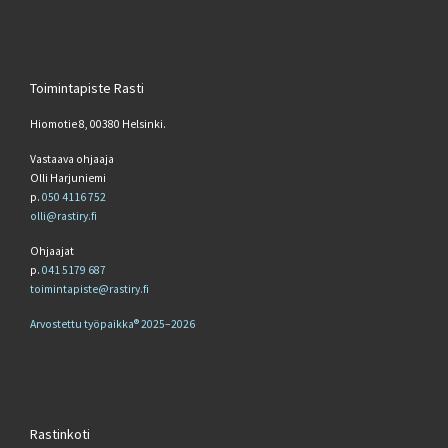
Toimintapiste Rasti
Hiomotie 8, 00380 Helsinki.
Vastaava ohjaaja
Olli Harjuniemi
p.
050 4116 752
olli@rastiry.fi
Ohjaajat
p.
041 5179 687
toimintapiste@rastiry.fi
Arvostettu työpaikka® 2025–2026
Rastinkoti