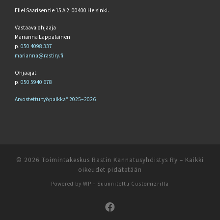
Eliel Saarisen tie 15 A 2, 00400 Helsinki.
Vastaava ohjaaja
Marianna Lappalainen
p.
050 4098 337
marianna@rastiry.fi
Ohjaajat
p.
050 5940 678
Arvostettu työpaikka® 2025–2026
© 2026
Toimintakeskus Rastin Kannatusyhdistys Ry
– Kaikki
oikeudet pidätetään
Powered by
WP
– Suunniteltu
Customizrilla