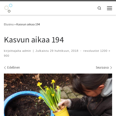
Skip to content
Search
Vali
Etusivu
»
Kasvun aikaa 194
Kasvun aikaa 194
kirjoittajalta
admin
|
Julkaistu
29 huhtikuun, 2018
-
resoluutiot
1200 ×
900
Kuvien navigointi
Edellinen
Seuraava