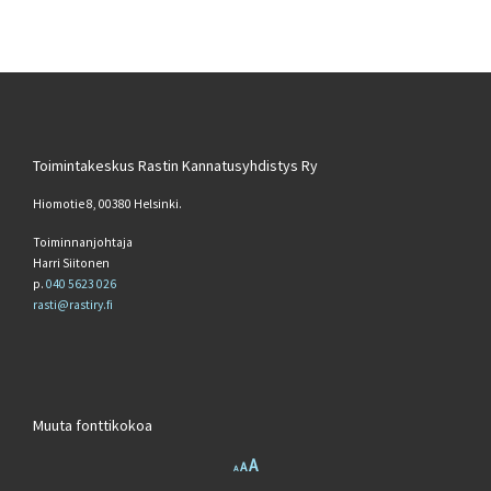
Toimintakeskus Rastin Kannatusyhdistys Ry
Hiomotie 8, 00380 Helsinki.
Toiminnanjohtaja
Harri Siitonen
p.
040 5623 026
rasti@rastiry.fi
Muuta fonttikokoa
Increase font size.
A
Reset font size.
Decrease font size.
A
A