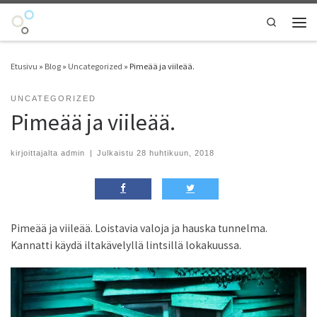
Skip to content
Search
Vali
Etusivu
»
Blog
»
Uncategorized
»
Pimeää ja viileää.
UNCATEGORIZED
Pimeää ja viileää.
kirjoittajalta
admin
|
Julkaistu
28 huhtikuun, 2018
Pimeää ja viileää. Loistavia valoja ja hauska tunnelma.
Kannatti käydä iltakävelyllä lintsillä lokakuussa.