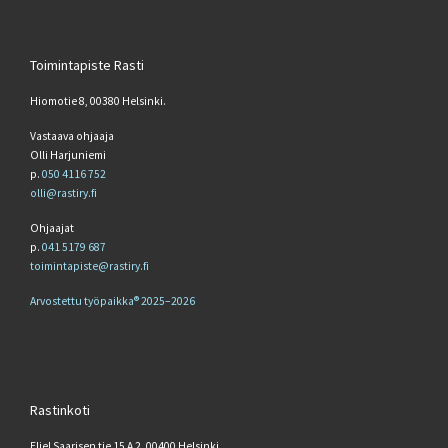
Toimintapiste Rasti
Hiomotie 8, 00380 Helsinki.
Vastaava ohjaaja
Olli Harjuniemi
p.
050 4116 752
olli@rastiry.fi
Ohjaajat
p.
041 5179 687
toimintapiste@rastiry.fi
Arvostettu työpaikka® 2025–2026
Rastinkoti
Eliel Saarisen tie 15 A 2, 00400 Helsinki.